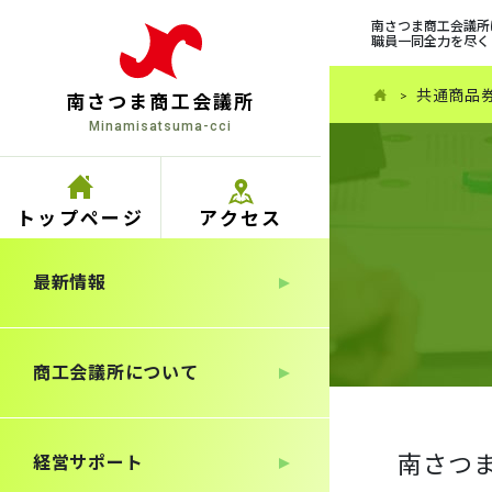
南さつま商工会議所
職員一同全力を尽く
共通商品
南さつま商工会議所
Minamisatsuma-cci
トップ
ページ
アクセス
最新情報
商工会議所について
南さつ
経営サポート