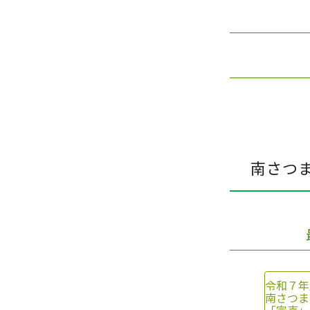
南さつ
令和７年
南さつま