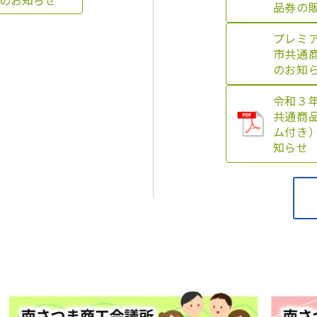
のお知らせ
品券の
プレミ
市共通
のお知
令和３
共通商
ム付き
知らせ