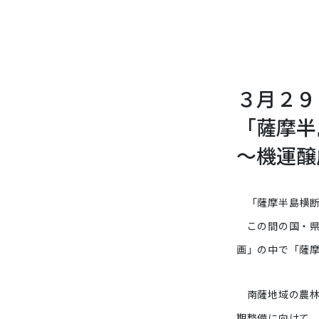
３月２９
「薩摩半
～機運醸
「薩摩半島横断道
この間の国・県へ
画」の中で「薩
南薩地域の農林
期整備に向けて